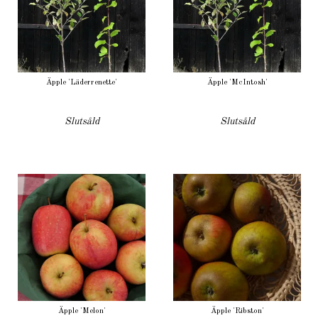
Äpple 'Läderrenette'
Äpple 'McIntosh'
Slutsåld
Slutsåld
Äpple 'Melon'
Äpple 'Ribston'