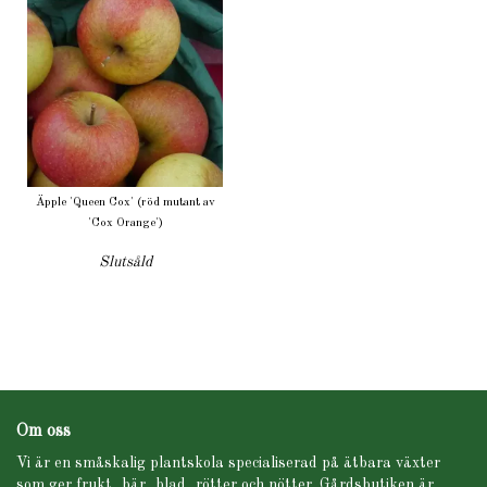
Äpple 'Queen Cox' (röd mutant av
'Cox Orange')
Slutsåld
Om oss
Vi är en småskalig plantskola specialiserad på ätbara växter
som ger frukt, bär, blad, rötter och nötter. Gårdsbutiken är