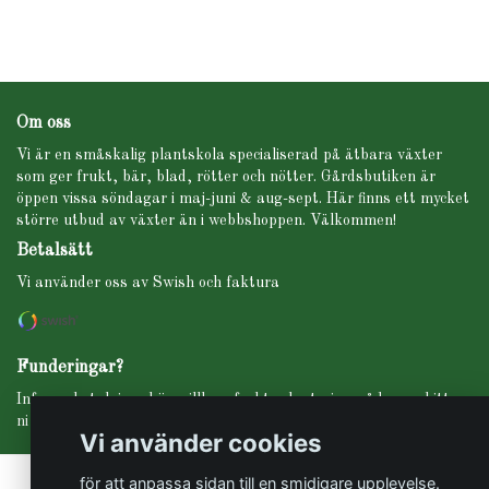
Om oss
Vi är en småskalig plantskola specialiserad på ätbara växter
som ger frukt, bär, blad, rötter och nötter. Gårdsbutiken är
öppen vissa söndagar i maj-juni & aug-sept. Här finns ett mycket
större utbud av växter än i webbshoppen. Välkommen!
Betalsätt
Vi använder oss av Swish och faktura
Funderingar?
Info om betalning, köpevillkor, frakt, planteringsråd m.m. hittar
ni under fliken INFO i menyn högst upp.
Vi använder cookies
för att anpassa sidan till en smidigare upplevelse.