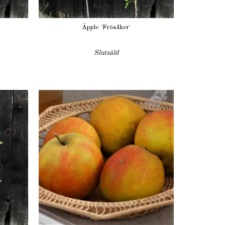
Äpple 'Frösåker'
Slutsåld