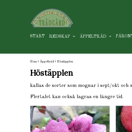
START
PÄRON
REDSKAP
ÄPPELTRÄD
Hem
Äppelträd
Höstäpplen
Höstäpplen
kallas de sorter som mognar i sept/okt och 
Flertalet kan också lagras en längre tid.