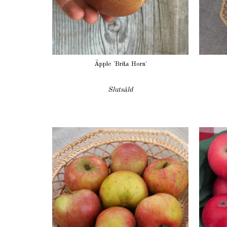
Äpple 'Brita Horn'
Slutsåld