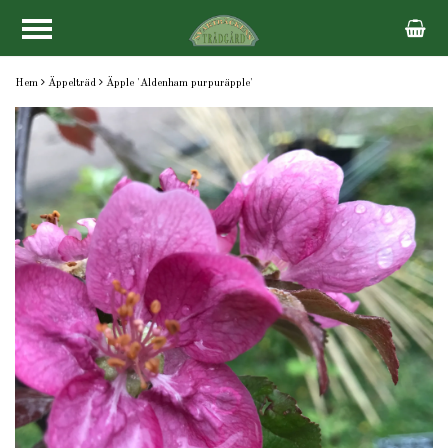
Hem
Äppelträd
Äpple 'Aldenham purpuräpple'