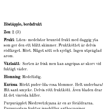
Höstäpple, bordsfrukt
Zon
: 2 (3)
Frukt
: Liten- medelstor brunröd frukt med daggig yta
som ger den ett blått skimmer. Fruktköttet är delvis
rödfärget. Mört. Något sött och syrligt. Ingen utpräglad
arom.
Växtsätt
: Sorten är frisk men kan angripas av skorv vid
fuktigt väder.
Blomning
: Medeltidig.
Kuriosa
: Mörkt puder-lila-rosa blommor. Helt underbara!
Ett sant smycke. Delvis rött fruktkött. Även bladen drar
åt det vinröda håller.
Purpuräpplet Niedzwetzkyana är en av föräldrarna.
Purpuraplars frukter innehåller anthocyaniner