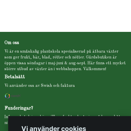
Om oss
Vi är en småskalig plantskola specialiserad på ätbara växter
som ger frukt, bär, blad, rötter och nötter. Gårdsbutiken är
öppen vissa söndagar i maj-juni & aug-sept. Här finns ett mycket
större utbud av växter än i webbshoppen. Välkommen!
Betalsätt
Vi använder oss av Swish och faktura
Funderingar?
Info om betalning, köpevillkor, frakt, planteringsråd m.m. hittar
ni under fliken INFO i menyn högst upp.
Vi använder cookies