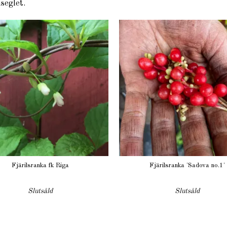
seglet.
Fjärilsranka fk Riga
Fjärilsranka 'Sadova no.1'
Slutsåld
Slutsåld