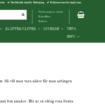
äxter
Gårdsbutik utanför Enköping
Kulturarvssorter äpple mm
Vid leverans av växter
Köpvillkor
Returer
YMPA
KLÄTTERVÄXTER
DIVERSE
INFO
m. Så vill man vara säker får man antingen
ust fem smaker. Ett är en riktig resa första