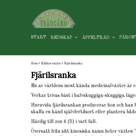
START
PÄRON
REDSKAP
ÄPPELTRÄD
Hem
Klätterväxter
Fjärilsranka
Fjärilsranka
En av världens mest kända medicinalväxter är en
Verkar trivas bäst i halvskuggiga-skuggiga läge
Huruvida fjärilsrankan producerar hon och han 
skaffa en känd självfertilsort eller plantera båd
Härdig till zon 4 (5) i vart fall.
Översatt från sitt kinesiska namn heter växten "