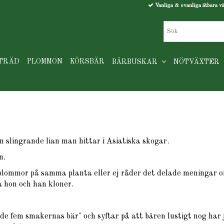
Vanliga & ovanliga ätbara v
TRÄD
PLOMMON
KÖRSBÄR
BÄRBUSKAR
NÖTVÄXTER
 slingrande lian man hittar i Asiatiska skogar.
n.
blommor på samma planta eller ej råder det delade meningar o
a hon och han kloner.
de fem smakernas bär" och syftar på att bären lustigt nog har j