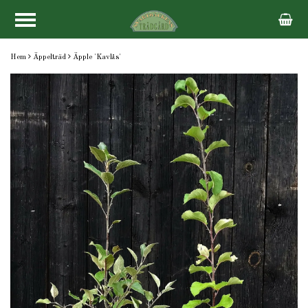
Hem
Äppelträd
Äpple 'Kavlås'