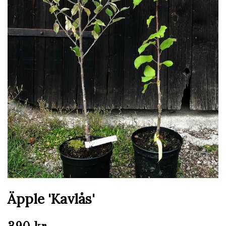
Äpple 'Kavlås'