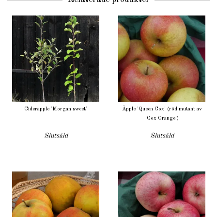
Cideräpple 'Morgan sweet'
Äpple 'Queen Cox' (röd mutant av
'Cox Orange')
Slutsåld
Slutsåld