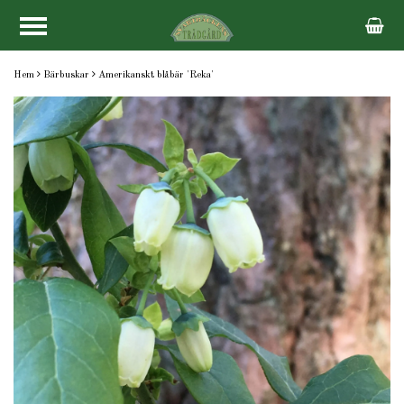
Hem
Bärbuskar
Amerikanskt blåbär 'Reka'