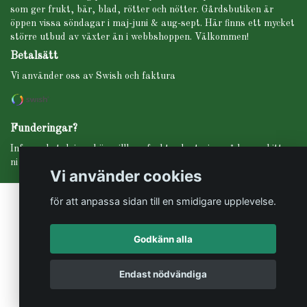
som ger frukt, bär, blad, rötter och nötter. Gårdsbutiken är
öppen vissa söndagar i maj-juni & aug-sept. Här finns ett mycket
större utbud av växter än i webbshoppen. Välkommen!
Betalsätt
Vi använder oss av Swish och faktura
Funderingar?
Info om betalning, köpevillkor, frakt, planteringsråd m.m. hittar
ni under fliken INFO i menyn högst upp.
Vi använder cookies
för att anpassa sidan till en smidigare upplevelse.
Godkänn alla
© Copyright Svartbäckens trädgård
Endast nödvändiga
Powered by Quickbutik