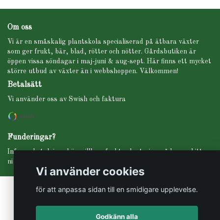
Om oss
Vi är en småskalig plantskola specialiserad på ätbara växter
som ger frukt, bär, blad, rötter och nötter. Gårdsbutiken är
öppen vissa söndagar i maj-juni & aug-sept. Här finns ett mycket
större utbud av växter än i webbshoppen. Välkommen!
Betalsätt
Vi använder oss av Swish och faktura
Funderingar?
Info om betalning, köpevillkor, frakt, planteringsråd m.m. hittar
ni under fliken INFO i menyn högst upp.
Vi använder cookies
för att anpassa sidan till en smidigare upplevelse.
Godkänn alla