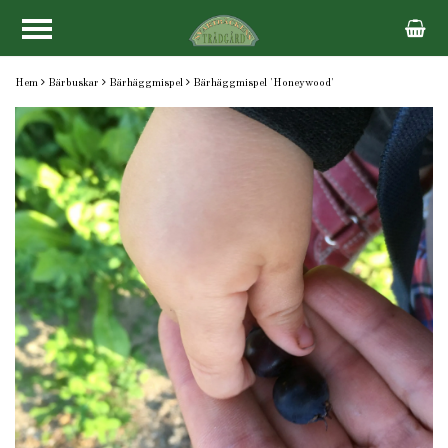
Hem
Bärbuskar
Bärhäggmispel
Bärhäggmispel 'Honeywood'