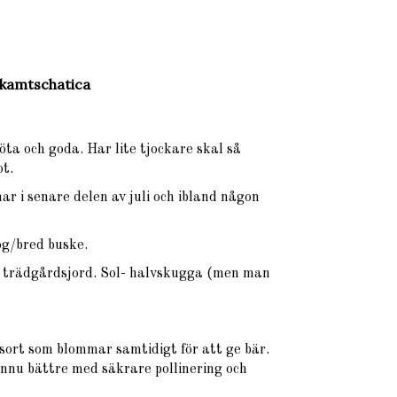
. kamtschatica
Söta och goda. Har lite tjockare skal så
ot.
ar i senare delen av juli och ibland någon
ög/bred buske.
ig trädgårdsjord. Sol- halvskugga (men man
sort som blommar samtidigt för att ge bär.
ännu bättre med säkrare pollinering och