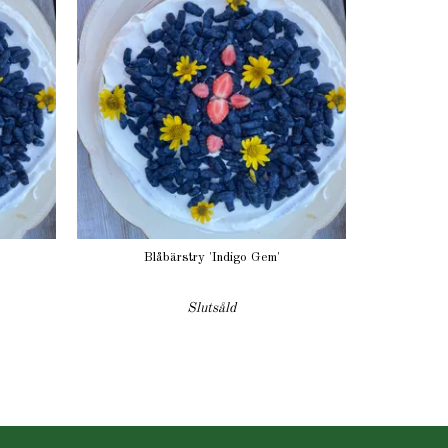
Blåbärstry 'Indigo Gem'
Slutsåld