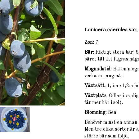
Lonicera caerulea var
Zon
: 7
Bär
: Riktigt stora bär! 
bäret tål att lagras någ
Mognadstid
: Bären mogn
vecka in i augusti.
Växtsätt
: 1,5m x1,2m h
Växtplats
: Odlas i vanl
får mer bär i sol).
Blomning
: Sen.
Behöver minst en annan 
Men tre olika sorter är 
större bär som följd.