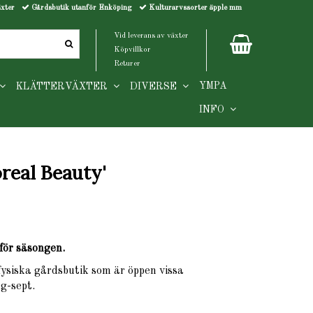
äxter
Gårdsbutik utanför Enköping
Kulturarvssorter äpple mm
Vid leverans av växter
Köpvillkor
Returer
YMPA
KLÄTTERVÄXTER
DIVERSE
INFO
oreal Beauty'
för säsongen.
 fysiska gårdsbutik som är öppen vissa
g-sept.