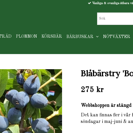
Vanliga & ovanliga ätbara v
TRÄD
PLOMMON
KÖRSBÄR
BÄRBUSKAR
NÖTVÄXTER
Blåbärstry 'B
275 kr
Webbshoppen är stängd 
Det kan finnas fler i vår
söndagar i maj-juni & au