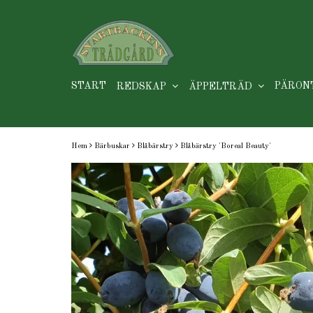
START
PÄRON
REDSKAP
ÄPPELTRÄD
Hem
Bärbuskar
Blåbärstry
Blåbärstry 'Boreal Beauty'