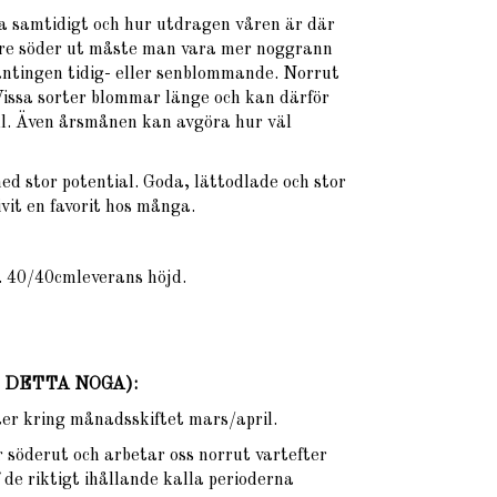
 samtidigt och hur utdragen våren är där
gre söder ut måste man vara mer noggrann
antingen tidig- eller senblommande. Norrut
 Vissa sorter blommar länge och kan därför
åll. Även årsmånen kan avgöra hur väl
med stor potential. Goda, lättodlade och stor
ivit en favorit hos många.
. 40/40cmleverans höjd.
ÄS DETTA NOGA)
:
xter kring månadsskiftet mars/april.
 söderut och arbetar oss norrut vartefter
 de riktigt ihållande kalla perioderna