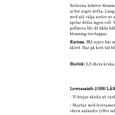
Sorterna behöver blomma
ni bor avgör detta. Län
med att välja sorter ur 
spelar detta ingen roll.
pollinera lite åt båda h
blomning överlappar.
Kuriosa
: Ett nyare bär 
skörd. Har på kort tid bl
Storlek:
3,5 liters kruka
Leveransinfo (OBS! L
- Vi börjar skicka ut vä
- Startar med leveranser
våren anländer (eller iaf