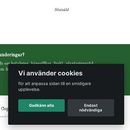
Slutsåld
underingar?
fo om betalning, köpevillkor, frakt, planteringsråd
m. hittar ni under fliken INFO i menyn högst upp.
Vi använder cookies
för att anpassa sidan till en smidigare
upplevelse.
Godkänn alla
Endast
 Copyright Svartbäckens trädgård
nödvändiga
wered by Quickbutik