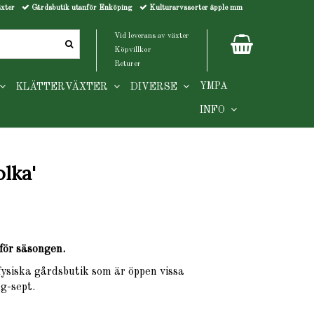
äxter
Gårdsbutik utanför Enköping
Kulturarvssorter äpple mm
Vid leverans av växter
Köpvillkor
Returer
YMPA
KLÄTTERVÄXTER
DIVERSE
INFO
olka'
för säsongen.
 fysiska gårdsbutik som är öppen vissa
g-sept.