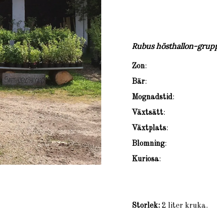
Rubus hösthallon-grupp
Zon
:
Bär
:
Mognadstid
:
Växtsätt
:
Växtplats
:
Blomning
:
Kuriosa
:
Storlek:
2 liter kruka.