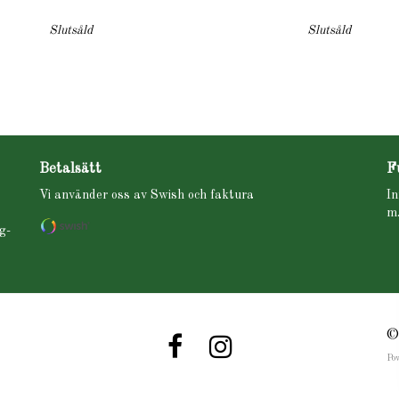
Slutsåld
Slutsåld
Betalsätt
F
Vi använder oss av Swish och faktura
In
m.
g-
©
Po