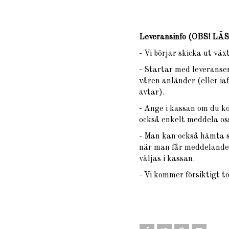
Leveransinfo (OBS! L
- Vi börjar skicka ut vä
- Startar med leveranser
våren anländer (eller iaf
avtar).
- Ange i kassan om du k
också enkelt meddela oss
- Man kan också hämta si
när man får meddelande 
väljas i kassan.
- Vi kommer försiktigt t