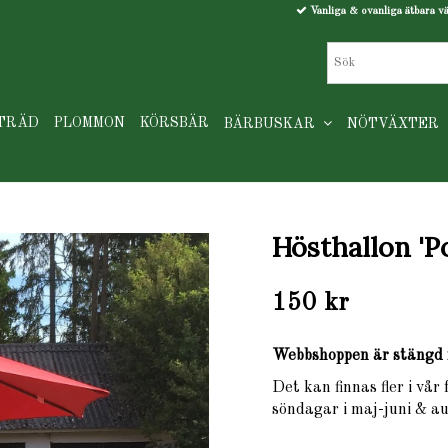
Vanliga & ovanliga ätbara v
TRÄD
PLOMMON
KÖRSBÄR
BÄRBUSKAR
NÖTVÄXTER
Hösthallon 'P
150 kr
Webbshoppen är stängd 
Det kan finnas fler i vår
söndagar i maj-juni & au