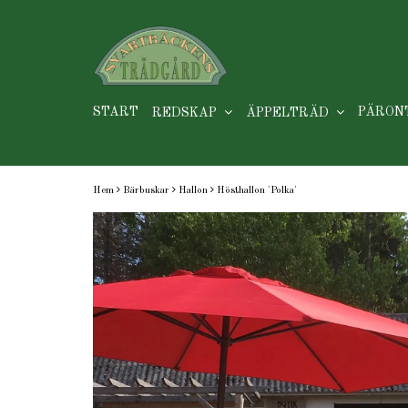
START
PÄRON
REDSKAP
ÄPPELTRÄD
Hem
Bärbuskar
Hallon
Hösthallon 'Polka'