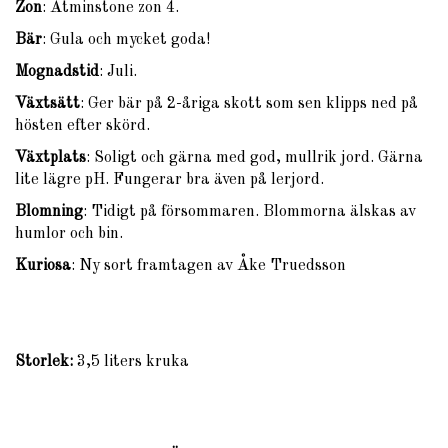
Zon
: Åtminstone zon 4.
Bär
: Gula och mycket goda!
Mognadstid
: Juli.
Växtsätt
: Ger bär på 2-åriga skott som sen klipps ned på
hösten efter skörd.
Växtplats
: Soligt och gärna med god, mullrik jord. Gärna
lite lägre pH. Fungerar bra även på lerjord.
Blomning
: Tidigt på försommaren. Blommorna älskas av
humlor och bin.
Kuriosa
: Ny sort framtagen av Åke Truedsson
Storlek:
3,5 liters kruka