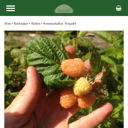
Hem
Bärbuskar
Hallon
Sommarhallon 'Solguld'