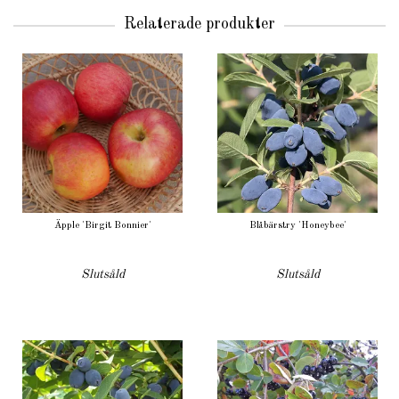
Relaterade produkter
Äpple 'Birgit Bonnier'
Blåbärstry 'Honeybee'
Slutsåld
Slutsåld