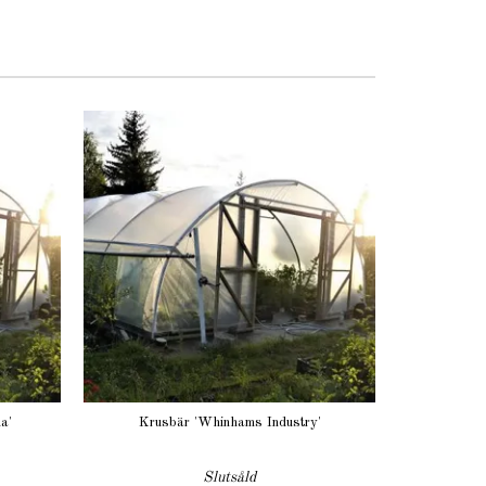
a'
Krusbär 'Whinhams Industry'
Slutsåld