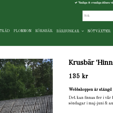
Vanliga & ovanliga ätbara v
TRÄD
PLOMMON
KÖRSBÄR
BÄRBUSKAR
NÖTVÄXTER
Krusbär 'Hin
135 kr
Webbshoppen är stängd 
Det kan finnas fler i vår
söndagar i maj-juni & au