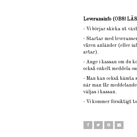
Leveransinfo (OBS! L
- Vi börjar skicka ut vä
- Startar med leveranser
våren anländer (eller iaf
avtar).
- Ange i kassan om du k
också enkelt meddela oss
- Man kan också hämta si
när man får meddelande 
väljas i kassan.
- Vi kommer försiktigt t