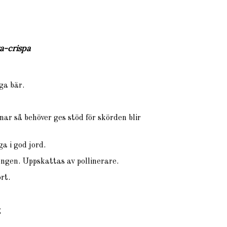
va-crispa
ga bär.
ar så behöver ges stöd för skörden blir
a i god jord.
ongen. Uppskattas av pollinerare.
ort.
g