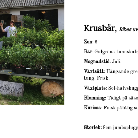
Krusbär,
Ribes u
Zon
: 6
Bär
: Gulgröna tunnskali
Mognadstid
: Juli.
Växtsätt
: Hängande gren
tung. Frisk.
Växtplats
: Sol-halvskugg
Blomning
: Tidigt på säs
Kuriosa
: Finsk pålitlig s
Storlek:
8cm jumboplug