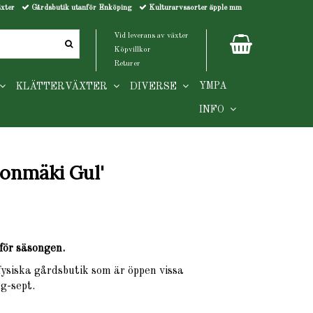
äxter
Gårdsbutik utanför Enköping
Kulturarvssorter äpple mm
Vid leverans av växter
Köpvillkor
Returer
YMPA
KLÄTTERVÄXTER
DIVERSE
INFO
nonmäki Gul'
för säsongen.
 fysiska gårdsbutik som är öppen vissa
g-sept.