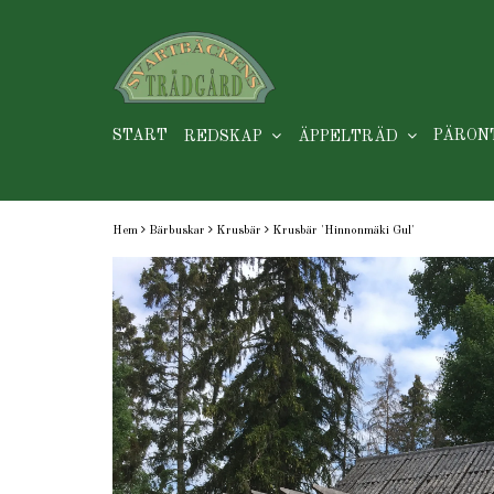
START
PÄRON
REDSKAP
ÄPPELTRÄD
Hem
Bärbuskar
Krusbär
Krusbär 'Hinnonmäki Gul'