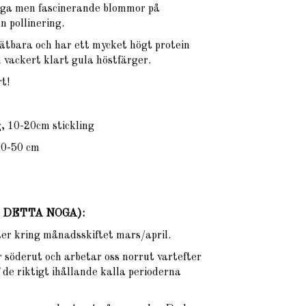
iga men fascinerande blommor på
n pollinering.
 ätbara och har ett mycket högt protein
n vackert klart gula höstfärger.
t!
 10-20cm stickling
 30-50 cm
ÄS DETTA NOGA)
:
xter kring månadsskiftet mars/april.
 söderut och arbetar oss norrut vartefter
 de riktigt ihållande kalla perioderna