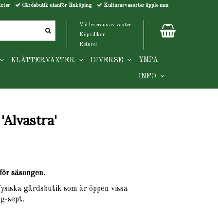
äxter
Gårdsbutik utanför Enköping
Kulturarvssorter äpple mm
Vid leverans av växter
Köpvillkor
Returer
YMPA
KLÄTTERVÄXTER
DIVERSE
INFO
'Alvastra'
för säsongen.
 fysiska gårdsbutik som är öppen vissa
g-sept.