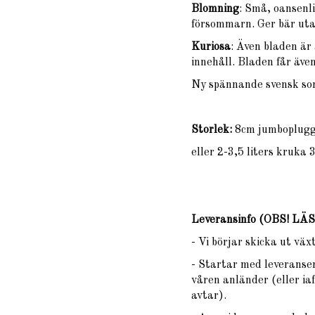
Blomning
: Små, oansenl
försommarn. Ger bär uta
Kuriosa
: Även bladen är
innehåll. Bladen får äve
Ny spännande svensk sor
Storlek:
8cm jumboplugg,
eller 2-3,5 liters kruka
Leveransinfo (OBS! L
- Vi börjar skicka ut vä
- Startar med leveranser
våren anländer (eller iaf
avtar).