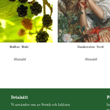
Mullbär 'Mulle'
Buskkörsbär 'Berit'
Slutsåld
Slutsåld
Betalsätt
F
Vi använder oss av Swish och faktura
In
m.