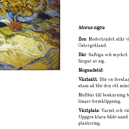
Morus nigra
Zon
: Moderträdet står v
Östergötland.
Bär
: Saftiga och mycket
färgar av sig.
Mognadstid
:
Växtsätt
: Blir en flers
stam så blir den ett min
Mullbär tål beskärning br
lösare formklippning.
Växtplats
: Varmt och vi
Uppges klara både sand 
plantering.