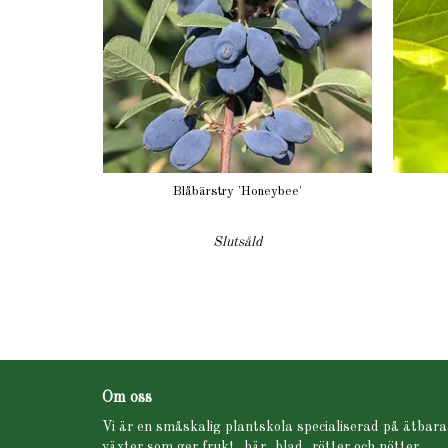
Blåbärstry 'Honeybee'
Slutsåld
Om oss
Vi är en småskalig plantskola specialiserad på ätbara
växter som ger frukt, bär, blad, rötter och nötter.