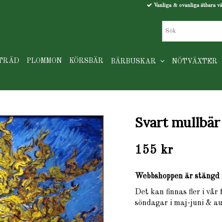
Vanliga & ovanliga ätbara v
TRÄD
PLOMMON
KÖRSBÄR
BÄRBUSKAR
NÖTVÄXTER
Svart mullbär 
155 kr
Webbshoppen är stängd 
Det kan finnas fler i vår
söndagar i maj-juni & au