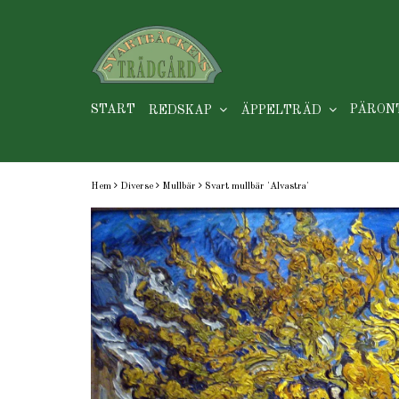
START
PÄRON
REDSKAP
ÄPPELTRÄD
Hem
Diverse
Mullbär
Svart mullbär 'Alvastra'