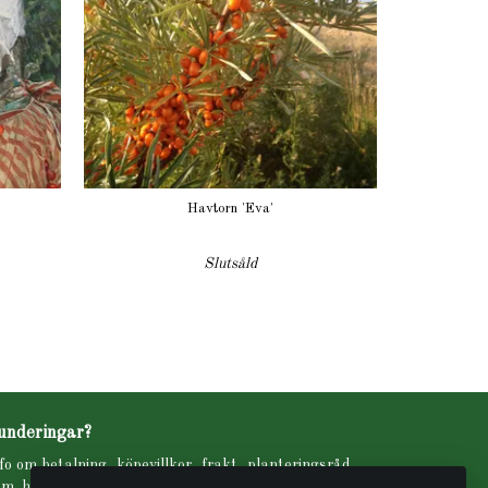
Havtorn 'Eva'
Slutsåld
underingar?
fo om betalning, köpevillkor, frakt, planteringsråd
m. hittar ni under fliken INFO i menyn högst upp.