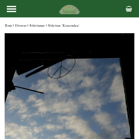
Hem
Diverse
Sötrönnar
Sötrönn 'Konzentra'