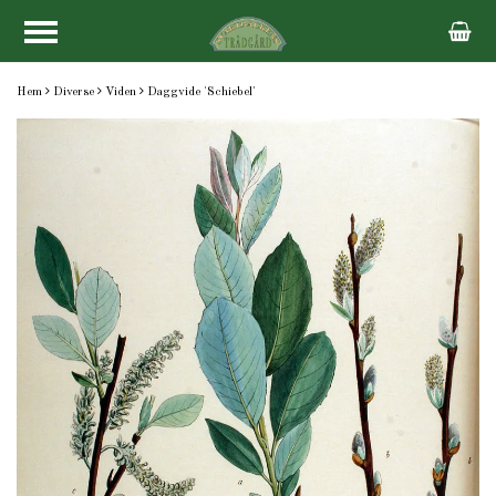
Hem
Diverse
Viden
Daggvide 'Schiebel'