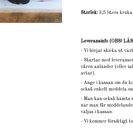
Storlek:
3,5 liters kruka
Leveransinfo (OBS! L
- Vi börjar skicka ut vä
- Startar med leveranser
våren anländer (eller iaf
avtar).
- Ange i kassan om du k
också enkelt meddela oss
- Man kan också hämta si
när man får meddelande 
väljas i kassan.
- Vi kommer försiktigt t