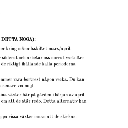
.
ÄS DETTA NOGA)
:
xter kring månadsskiftet mars/april.
 söderut och arbetar oss norrut vartefter
 de riktigt ihållande kalla perioderna
ommer vara bortrest någon vecka. Du kan
 senare via mejl.
na växter här på gården i början av april
om att de står redo. Detta alternativ kan
oppa vissa växter innan att de skickas.