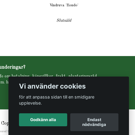
Vindruva 'Rondo'
Slutsåld
underingar?
fo om betalning, köpevillkor, frakt, planteringsråd
m. hittar ni under fliken INFO i menyn högst upp.
Vi använder cookies
för att anpassa sidan till en smidigare
upplevelse.
Godkänn alla
Endast
 Copyright Svartbäckens trädgård
nödvändiga
wered by Quickbutik