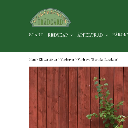
START
PÄRON
REDSKAP
ÄPPELTRÄD
Hem
Klätterväxter
Vindruvor
Vindruva 'Korinka Russkaja'