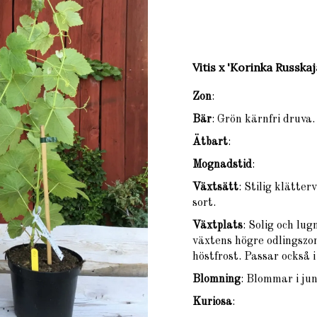
Vitis x 'Korinka Russkaj
Zon
:
Bär
: Grön kärnfri druva
Ätbart
:
Mognadstid
:
Växtsätt
: Stilig klätt
sort.
Växtplats
: Solig och lug
växtens högre odlingszon
höstfrost. Passar också 
Blomning
: Blommar i juni
Kuriosa
: