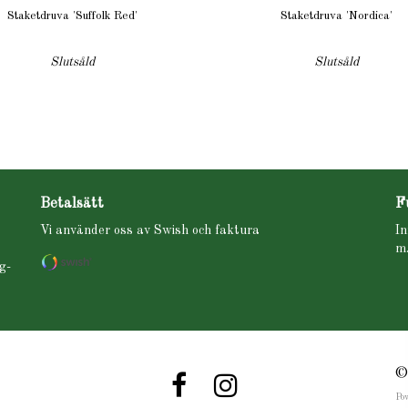
Staketdruva 'Suffolk Red'
Staketdruva 'Nordica'
Slutsåld
Slutsåld
Betalsätt
F
Vi använder oss av Swish och faktura
In
m.
g-
©
Po