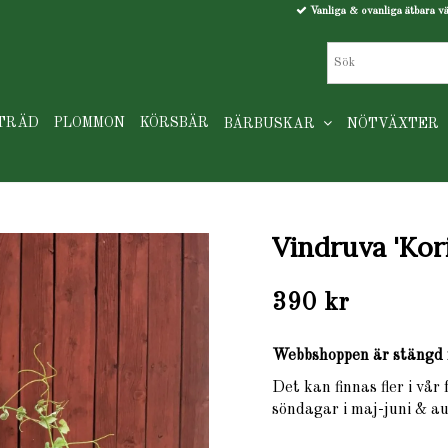
Vanliga & ovanliga ätbara v
TRÄD
PLOMMON
KÖRSBÄR
BÄRBUSKAR
NÖTVÄXTER
Vindruva 'Kor
390 kr
Webbshoppen är stängd 
Det kan finnas fler i vår
söndagar i maj-juni & au