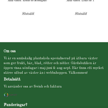
Äkta valnöt 'Ronde de Montignac'
Äkta valnöt 'Loiko nr 1'
Slutsåld
Slutsåld
Om oss
Vi är en småskalig plantskola specialiserad på ätbara växter
som ger frukt, bär, blad, rötter och nötter. Gårdsbutiken är
öppen vissa söndagar i maj-juni & aug-sept. Här finns ett mycket
större utbud av växter än i webbshoppen. Välkommen!
Betalsätt
Vi använder oss av Swish och faktura
Funderingar?