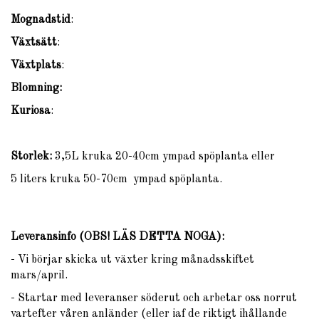
Mognadstid
:
Växtsätt
:
Växtplats
:
Blomning:
Kuriosa
:
Storlek:
3,5L kruka 20-40cm ympad spöplanta eller
5 liters kruka 50-70cm ympad spöplanta.
Leveransinfo (OBS! LÄS DETTA NOGA)
:
- Vi börjar skicka ut växter kring månadsskiftet
mars/april.
- Startar med leveranser söderut och arbetar oss norrut
vartefter våren anländer (eller iaf de riktigt ihållande