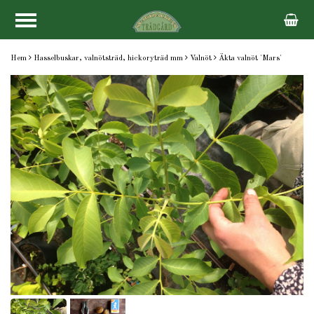
Hem
Hasselbuskar, valnötsträd, hickoryträd mm
Valnöt
Äkta valnöt 'Mars'