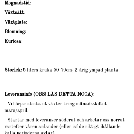
Mognadstid
:
Växtsätt
:
Växtplats
:
Blomning:
Kuriosa
:
Storlek:
5 liters kruka 50-70cm, 2-årig ympad planta.
Leveransinfo (OBS! LÄS DETTA NOGA)
:
- Vi börjar skicka ut växter kring månadsskiftet
mars/april.
- Startar med leveranser söderut och arbetar oss norrut
vartefter våren anländer (eller iaf de riktigt ihållande
kalla perioderna avtar).