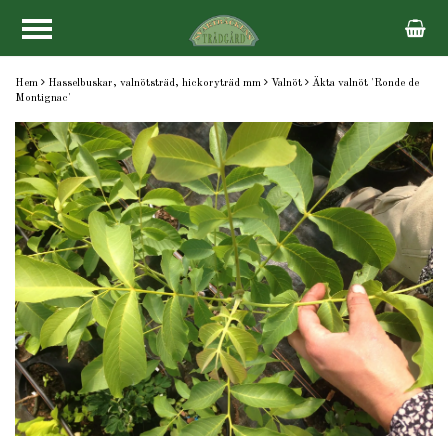
Hem
Hasselbuskar, valnötsträd, hickoryträd mm
Valnöt
Äkta valnöt 'Ronde de
Montignac'