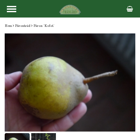
Hem
Päronträd
Päron 'Kofot'