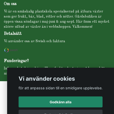
Om oss
Vi är en småskalig plantskola specialiserad på ätbara växter
som ger frukt, bär, blad, rötter och nötter. Gårdsbutiken är
öppen vissa söndagar i maj-juni & aug-sept. Här finns ett mycket
större utbud av växter än i webbshoppen. Välkommen!
Betalsätt
Vi använder oss av Swish och faktura
Funderingar?
Info om betalning, köpevillkor, frakt, planteringsråd m.m. hittar
ni under fliken INFO i menyn högst upp.
Vi använder cookies
för att anpassa sidan till en smidigare upplevelse.
Godkänn alla
© Copyright Svartbäckens trädgård