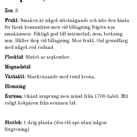
Zon
: 3
Frukt
: Smaken är något intetsägande och inte den bästa
för färsk konsumtion men vid tillagning frigörs nya
smakämnen. Riktigt god till marmelad, mos, torkning
mm. Håller ihop vid tillagning. Stor frukt. Gul grundfärg
med något röd rodnad.
Plocktid
: Slutet av september.
Mognadstid
:
Växtsätt
: Starkväxande med rund krona.
Blomning
:
Kuriosa
: Okänt ursprung men minst från 1700-talet. Ett
roligt kokpäron från svunnen tid.
Storlek:
1-årig planta (dvs ett spö utan/någon
förgrening)