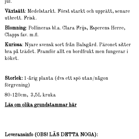
jul.
Växtsätt
: Medelstarkt. Först starkt och upprätt, senare
utbrett. Frisk.
Blomning
: Pollineras bl.a. Clara Frijs, Esperens Herre,
Clapps fav. m.fl.
Kuriosa
: Nyare svensk sort från Balsgård. Päronet sitter
bra på trädet. Framför allt en bordfrukt men fungerar i
köket.
Storlek:
1-årig planta (dvs ett spö utan/någon
förgrening)
80-120cm, 3,5L kruka
Läs om olika
grundstammar
här
Leveransinfo (OBS! LÄS DETTA NOGA)
: