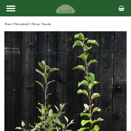
Hem
Päronträd
Päron 'Carola'