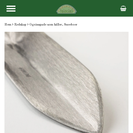
Hem
Redskap
Ogrässpade som håller, Sneeboer