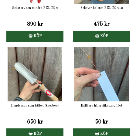
Sekatör, den mindre FELCO 6
Sekatör hölster FELCO 912
890 kr
475 kr
KÖP
KÖP
Handspade som håller, Sneeboer
Hållbara hängetiketter, 10st
650 kr
50 kr
KÖP
KÖP