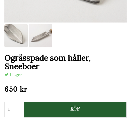
Ogrässpade som håller,
Sneeboer
I lager
650 kr
KÖP