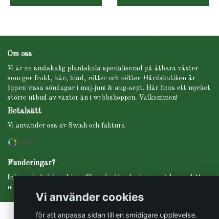
Om oss
Vi är en småskalig plantskola specialiserad på ätbara växter
som ger frukt, bär, blad, rötter och nötter. Gårdsbutiken är
öppen vissa söndagar i maj-juni & aug-sept. Här finns ett mycket
större utbud av växter än i webbshoppen. Välkommen!
Betalsätt
Vi använder oss av Swish och faktura
Funderingar?
Info om betalning, köpevillkor, frakt, planteringsråd m.m. hittar
ni under fliken INFO i menyn högst upp.
Vi använder cookies
för att anpassa sidan till en smidigare upplevelse.