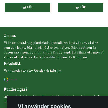
KÖP
KÖP
Om oss
Vi är en småskalig plantskola specialiserad på ätbara växter
som ger frukt, bär, blad, rötter och nötter. Gårdsbutiken är
öppen vissa söndagar i maj-juni & aug-sept. Här finns ett mycket
större utbud av växter än i webbshoppen. Välkommen!
Betalsätt
Vi använder oss av Swish och faktura
Funderingar?
Info om betalning, köpevillkor, frakt, planteringsråd m.m. hittar
ni under fliken INFO i menyn högst upp.
Vi använder cookies