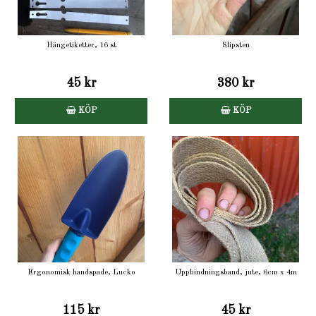
Hängetiketter, 16 st
Slipsten
45 kr
380 kr
KÖP
KÖP
Ergonomisk handspade, Lucko
Uppbindningsband, jute, 6cm x 4m
115 kr
45 kr