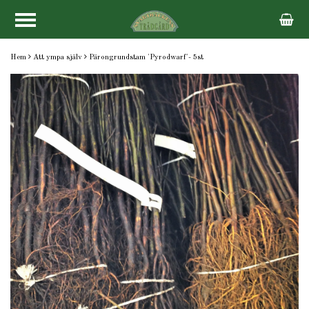
Hem
Att ympa själv
Pärongrundstam 'Pyrodwarf'- 5st