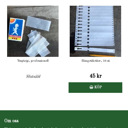
Ymptejp, professionell
Hängetiketter, 16 st
45 kr
Slutsåld
KÖP
Om oss