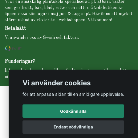
Vi är en småskalig plantskola specialiserad på ätbara växter
som ger frukt, bär, blad, rötter och nötter. Gårdsbutiken är
öppen vissa söndagar i maj-juni & aug-sept. Här finns ett mycket
större utbud av växter än i webbshoppen. Välkommen!
Betalsätt
Vi använder oss av Swish och faktura
Funderingar?
Info om betalning, köpevillkor, frakt, planteringsråd m.m. hittar
ni under fliken INFO i menyn högst upp.
Vi använder cookies
för att anpassa sidan till en smidigare upplevelse.
Godkänn alla
© Copyright Svartbäckens trädgård
Endast nödvändiga
Powered by Quickbutik