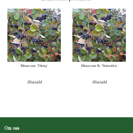
Slånaronia 'Viking'
Slånaronia fk. Västeråker
Slutsåld
Slutsåld
Om oss