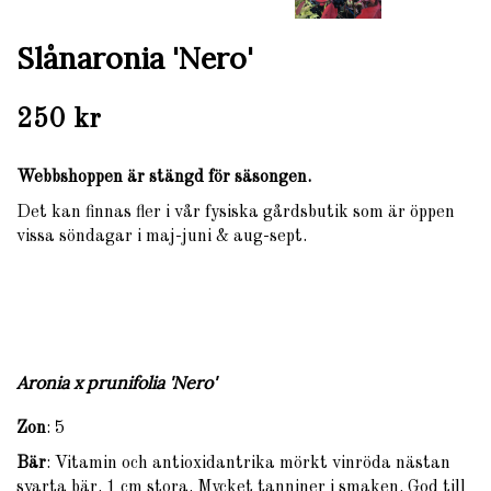
Slånaronia 'Nero'
250 kr
Webbshoppen är stängd för säsongen.
Det kan finnas fler i vår fysiska gårdsbutik som är öppen
vissa söndagar i maj-juni & aug-sept.
Aronia x prunifolia 'Nero'
Zon
: 5
Bär
: Vitamin och antioxidantrika mörkt vinröda nästan
svarta bär. 1 cm stora. Mycket tanniner i smaken. God till