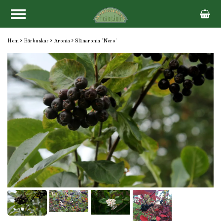
Hem
Bärbuskar
Aronia
Slånaronia 'Nero'