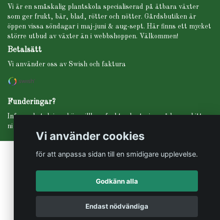
Vi är en småskalig plantskola specialiserad på ätbara växter
som ger frukt, bär, blad, rötter och nötter. Gårdsbutiken är
öppen vissa söndagar i maj-juni & aug-sept. Här finns ett mycket
större utbud av växter än i webbshoppen. Välkommen!
Betalsätt
Vi använder oss av Swish och faktura
Funderingar?
Info om betalning, köpevillkor, frakt, planteringsråd m.m. hittar
ni under fliken INFO i menyn högst upp.
Vi använder cookies
för att anpassa sidan till en smidigare upplevelse.
Godkänn alla
© Copyright Svartbäckens trädgård
Endast nödvändiga
Powered by Quickbutik