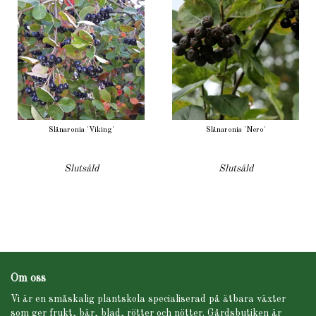
Slånaronia 'Viking'
Slånaronia 'Nero'
Slutsåld
Slutsåld
Om oss
Vi är en småskalig plantskola specialiserad på ätbara växter
som ger frukt, bär, blad, rötter och nötter. Gårdsbutiken är