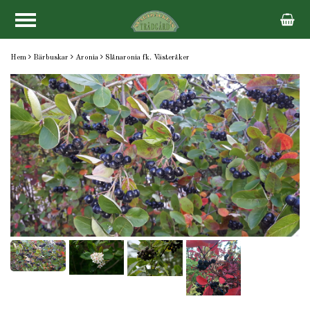
Hem
Bärbuskar
Aronia
Slånaronia fk. Västeråker