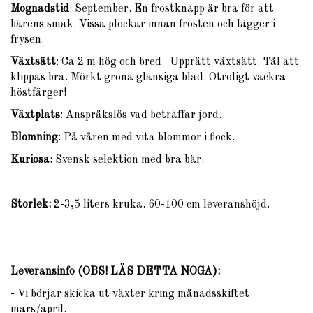
Mognadstid
: September. En frostknäpp är bra för att
bärens smak. Vissa plockar innan frosten och lägger i
frysen.
Växtsätt
: Ca 2 m hög och bred. Upprätt växtsätt. Tål att
klippas bra. Mörkt gröna glansiga blad. Otroligt vackra
höstfärger!
Växtplats
: Anspråkslös vad beträffar jord.
Blomning
: På våren med vita blommor i flock.
Kuriosa
: Svensk selektion med bra bär.
Storlek:
2-3,5 liters kruka. 60-100 cm leveranshöjd.
Leveransinfo (OBS! LÄS DETTA NOGA)
:
- Vi börjar skicka ut växter kring månadsskiftet
mars/april.