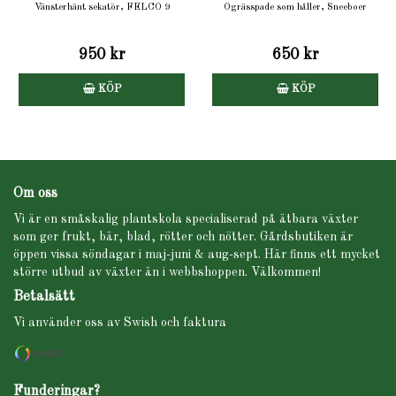
Vänsterhänt sekatör, FELCO 9
Ogrässpade som håller, Sneeboer
950 kr
650 kr
KÖP
KÖP
Om oss
Vi är en småskalig plantskola specialiserad på ätbara växter
som ger frukt, bär, blad, rötter och nötter. Gårdsbutiken är
öppen vissa söndagar i maj-juni & aug-sept. Här finns ett mycket
större utbud av växter än i webbshoppen. Välkommen!
Betalsätt
Vi använder oss av Swish och faktura
Funderingar?