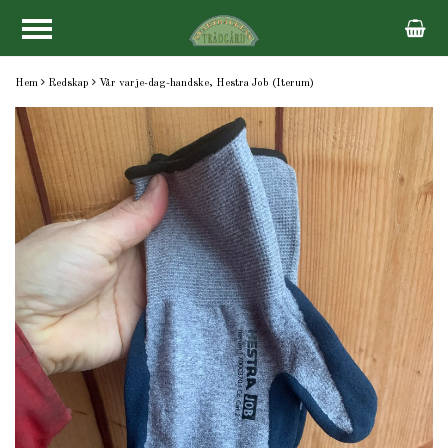
Hem
Redskap
Vår varje-dag-handske, Hestra Job (Iterum)