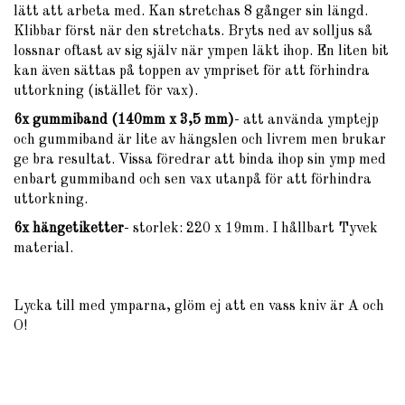
lätt att arbeta med. Kan stretchas 8 gånger sin längd.
Klibbar först när den stretchats. Bryts ned av solljus så
lossnar oftast av sig själv när ympen läkt ihop. En liten bit
kan även sättas på toppen av ympriset för att förhindra
uttorkning (istället för vax).
6x
gummiband (140mm x 3,5 mm)
- att använda ymptejp
och gummiband är lite av hängslen och livrem men brukar
ge bra resultat. Vissa föredrar att binda ihop sin ymp med
enbart gummiband och sen vax utanpå för att förhindra
uttorkning.
6x hängetikette
r
- storlek: 220 x 19mm. I hållbart Tyvek
material.
Lycka till med ymparna, glöm ej att en vass kniv är A och
O!