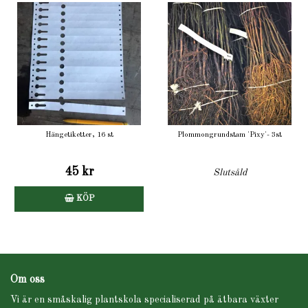
Hängetiketter, 16 st
Plommongrundstam 'Pixy'- 3st
45 kr
Slutsåld
KÖP
Om oss
Vi är en småskalig plantskola specialiserad på ätbara växter