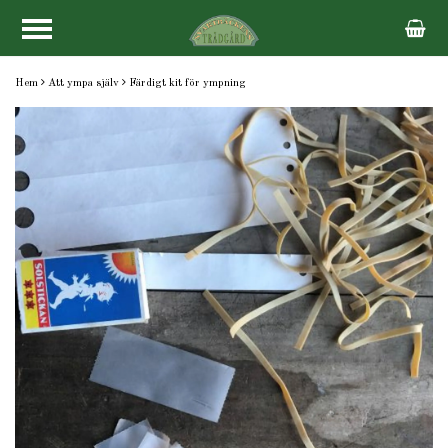
Hem
Att ympa själv
Färdigt kit för ympning